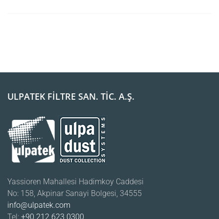
ULPATEK FİLTRE SAN. TİC. A.Ş.
Yassioren Mahallesi Hadimkoy Caddesi
No: 158, Akpinar Sanayi Bolgesi, 34555
info@ulpatek.com
Tel:
+90 212 623 0300