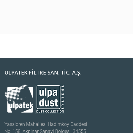
ULPATEK FİLTRE SAN. TİC. A.Ş.
Yassioren Mahallesi Hadimkoy Caddesi
No: 158, Akpinar Sanayi Bolgesi, 34555