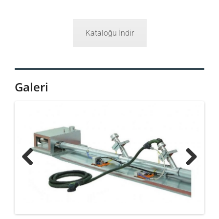
Kataloğu İndir
Galeri
Previ
Next
ous