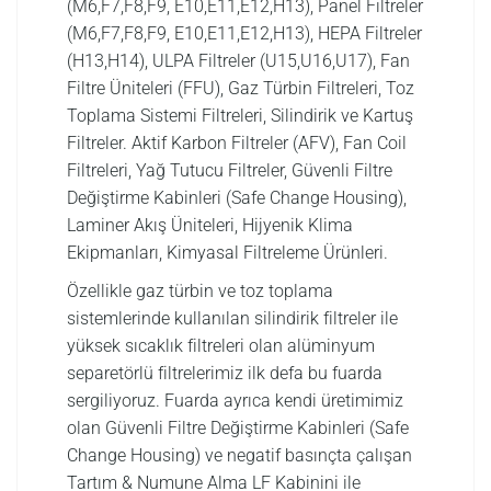
(M6,F7,F8,F9, E10,E11,E12,H13), Panel Filtreler
(M6,F7,F8,F9, E10,E11,E12,H13), HEPA Filtreler
(H13,H14), ULPA Filtreler (U15,U16,U17), Fan
Filtre Üniteleri (FFU), Gaz Türbin Filtreleri, Toz
Toplama Sistemi Filtreleri, Silindirik ve Kartuş
Filtreler. Aktif Karbon Filtreler (AFV), Fan Coil
Filtreleri, Yağ Tutucu Filtreler, Güvenli Filtre
Değiştirme Kabinleri (Safe Change Housing),
Laminer Akış Üniteleri, Hijyenik Klima
Ekipmanları, Kimyasal Filtreleme Ürünleri.
Özellikle gaz türbin ve toz toplama
sistemlerinde kullanılan silindirik filtreler ile
yüksek sıcaklık filtreleri olan alüminyum
separetörlü filtrelerimiz ilk defa bu fuarda
sergiliyoruz. Fuarda ayrıca kendi üretimimiz
olan Güvenli Filtre Değiştirme Kabinleri (Safe
Change Housing) ve negatif basınçta çalışan
Tartım & Numune Alma LF Kabinini ile