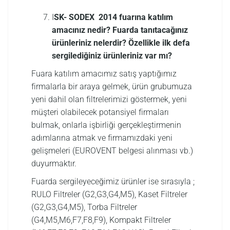
I
SK- SODEX 2014 fuarına katılım
amacınız nedir? Fuarda tanıtacağınız
ürünleriniz nelerdir? Özellikle ilk defa
sergilediğiniz ürünleriniz var mı?
Fuara katılım amacımız satış yaptığımız
firmalarla bir araya gelmek, ürün grubumuza
yeni dahil olan filtrelerimizi göstermek, yeni
müşteri olabilecek potansiyel firmaları
bulmak, onlarla işbirliği gerçekleştirmenin
adımlarına atmak ve firmamızdaki yeni
gelişmeleri (EUROVENT belgesi alınması vb.)
duyurmaktır.
Fuarda sergileyeceğimiz ürünler ise sırasıyla ;
RULO Filtreler (G2,G3,G4,M5), Kaset Filtreler
(G2,G3,G4,M5), Torba Filtreler
(G4,M5,M6,F7,F8,F9), Kompakt Filtreler