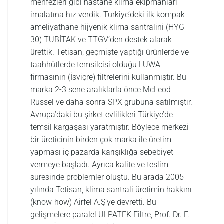
menfezleri gibi hastane klima ekipmanları
imalatına hız verdik. Turkiye’deki ilk kompak
ameliyathane hijyenik klima santralini (HYG-
30) TUBİTAK ve TTGV‘den destek alarak
ürettik. Tetisan, geçmişte yaptığı ürünlerde ve
taahhütlerde temsilcisi olduğu LUWA
firmasının (İsviçre) filtrelerini kullanmıştır. Bu
marka 2-3 sene aralıklarla önce McLeod
Russel ve daha sonra SPX grubuna satılmıştır.
Avrupa’daki bu şirket evlilikleri Türkiye’de
temsil kargaşası yaratmıştır. Böylece merkezi
bir üreticinin birden çok marka ile üretim
yapması iç pazarda karışıklığa sebebiyet
vermeye başladı. Ayrıca kalite ve teslim
suresinde problemler oluştu. Bu arada 2005
yılında Tetisan, klima santrali üretimin hakkını
(know-how) Airfel A.Ş’ye devretti. Bu
gelişmelere paralel ULPATEK Filtre, Prof. Dr. F.